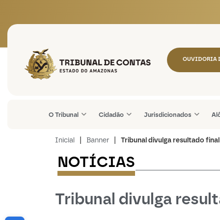
Tribunal de Contas do
OUVIDORIA 
O Tribunal
Cidadão
Jurisdicionados
Al
|
|
Inicial
Banner
Tribunal divulga resultado fin
NOTÍCIAS
-----------------
Tribunal divulga resu
Abrir a barra de ferramentas