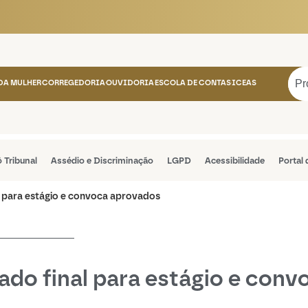
 Estado do Amazonas
DA MULHER
CORREGEDORIA
OUVIDORIA
ESCOLA DE CONTAS
ICEAS
ô Tribunal
Assédio e Discriminação
LGPD
Acessibilidade
Portal
al para estágio e convoca aprovados
-----------
ltado final para estágio e con