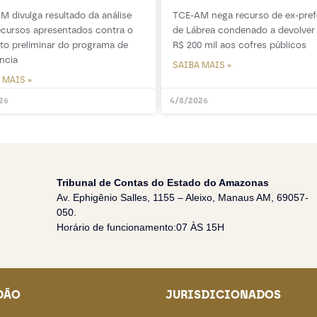
M divulga resultado da análise
TCE-AM nega recurso de ex-pref
ecursos apresentados contra o
de Lábrea condenado a devolver
ito preliminar do programa de
R$ 200 mil aos cofres públicos
ncia
SAIBA MAIS »
 MAIS »
26
4/8/2026
Tribunal de Contas do Estado do Amazonas
Av. Ephigênio Salles, 1155 – Aleixo, Manaus AM, 69057-
050.
Horário de funcionamento:07 ÀS 15H
DÃO
JURISDICIONADOS