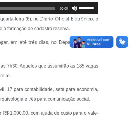
Use
00:00
as
Diário Oficial Eletrônico
arta-feira (6), no
, o
setas
 e a formação de cadastro reserva.
para
egar, em até três dias, no Departamento de
cima
ou
para
, às 7h30. Aqueles que assumirão as 185 vagas
baixo
reiro.
para
il, 17 para contabilidade, sete para economia,
aumentar
rquivologia e três para comunicação social.
ou
 R$ 1.000,00, com ajuda de custo para o vale-
diminuir
o