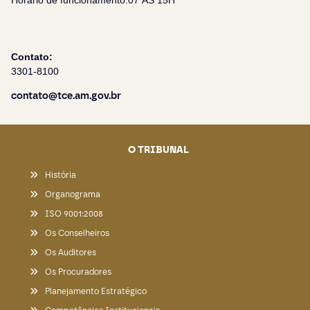
Horário de funcionamento:07 ÀS 15H
Contato:
3301-8100
contato@tce.am.gov.br
O TRIBUNAL
História
Organograma
ISO 9001:2008
Os Conselheiros
Os Auditores
Os Procuradores
Planejamento Estratégico