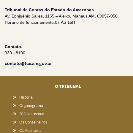
Tribunal de Contas do Estado do Amazonas
Av. Ephigênio Salles, 1155 – Aleixo, Manaus AM, 69057-050.
Horário de funcionamento:07 ÀS 15H
Contato:
3301-8100
contato@tce.am.gov.br
O TRIBUNAL
História
Organograma
ISO 9001:2008
Os Conselheiros
Os Auditores