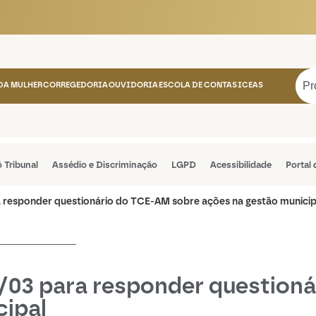
 Estado do Amazonas
DA MULHER
CORREGEDORIA
OUVIDORIA
ESCOLA DE CONTAS
ICEAS
ô Tribunal
Assédio e Discriminação
LGPD
Acessibilidade
Portal
ra responder questionário do TCE-AM sobre ações na gestão municip
-----------
1/03 para responder question
cipal