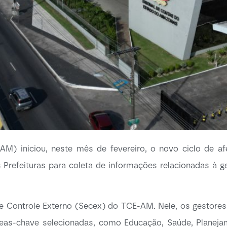
) iniciou, neste mês de fevereiro, o novo ciclo de af
 Prefeituras para coleta de informações relacionadas à g
de Controle Externo (Secex) do TCE-AM. Nele, os gestores
eas-chave selecionadas, como Educação, Saúde, Planejam