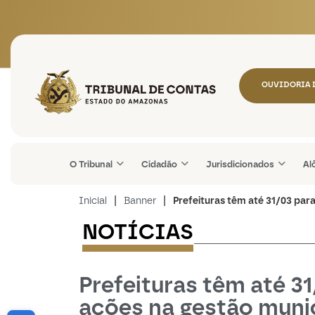
Tribunal de Contas do
OUVIDORIA 
O Tribunal
Cidadão
Jurisdicionados
Al
|
|
Inicial
Banner
Prefeituras têm até 31/03 pa
NOTÍCIAS
-----------------
Prefeituras têm até 3
ações na gestão muni
Abrir a barra de ferramentas