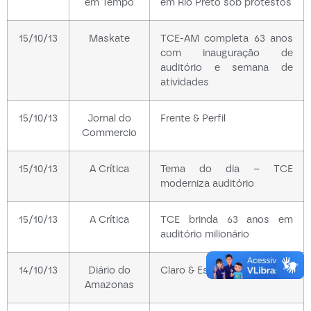
em Tempo
em Rio Preto sob protestos
15/10/13
Maskate
TCE-AM completa 63 anos
com inauguração de
auditório e semana de
atividades
15/10/13
Jornal do
Frente & Perfil
Commercio
15/10/13
A Crítica
Tema do dia – TCE
moderniza auditório
15/10/13
A Crítica
TCE brinda 63 anos em
auditório milionário
14/10/13
Diário do
Claro & Escuro
Amazonas