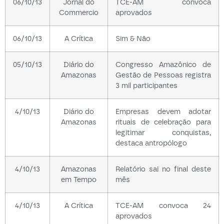
06/10/13
Jornal do
TCE-AM convoca
Commercio
aprovados
06/10/13
A Crítica
Sim & Não
05/10/13
Diário do
Congresso Amazônico de
Amazonas
Gestão de Pessoas registra
3 mil participantes
4/10/13
Diário do
Empresas devem adotar
Amazonas
rituais de celebração para
legitimar conquistas,
destaca antropólogo
4/10/13
Amazonas
Relatório sai no final deste
em Tempo
mês
4/10/13
A Crítica
TCE-AM convoca 24
aprovados