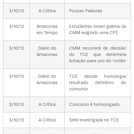
3/10/13
A Crítica
Poucas Palavras
3/10/13
Amazonas
Estudantes lotam galeria da
em Tempo
CMM exigindo uma CPI
3/10/13
Diário do
CMM recorrerá de decisão
Amazonas
do TCE que determina
licitação para uso do 'cotão'
3/10/13
Diário do
TCE decide homologar
Amazonas
resultado definitivo do
concurso
3/10/13
A Crítica
Concurso é homologado
3/10/13
A Crítica
Sirlei investigada no TCE