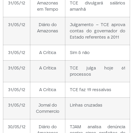
31/05/12
Amazonas
TCE divulgará salários
em Tempo
amanhã
31/05/12
Diário do
Julgamento – TCE aprova
Amazonas
contas do governador do
Estado referentes a 2011
31/05/12
A Crítica
Sim & não
31/05/12
A Crítica
TCE julga hoje 61
processos
31/05/12
A Crítica
TCE faz 19 ressalvas
31/05/12
Jornal do
Linhas cruzadas
Commercio
30/05/12
Diário do
TJAM analisa denúncia
Amazonas
contra cinco prefeitos de