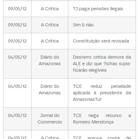
09/05/12
A Crítica
TJ paga pensões ilegais
09/05/12
A Crítica
Sim & não
09/05/12
A Crítica
Constituição será revisada
04/05/12
Diário do
Desterro critica demora da
Amazonas
ALE e diz que 'fichas sujas'
ficarão elegíveis
04/05/12
Diário do
TCE reduz penaliade
Amazonas
aplicada à presidente da
AmazonasTur
04/05/12
Jornal do
TCE nega recurso a
Commercio
Romeiro Mendonça
04/05/12
A Crítica
TCE aprova conta de