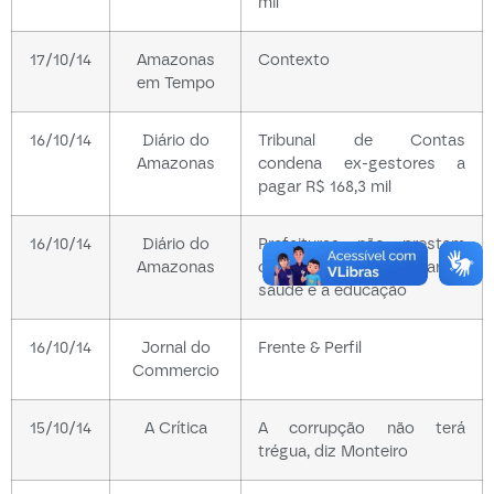
mil
17/10/14
Amazonas
Contexto
em Tempo
16/10/14
Diário do
Tribunal de Contas
Amazonas
condena ex-gestores a
pagar R$ 168,3 mil
16/10/14
Diário do
Prefeituras não prestam
Amazonas
contas de repasses para a
saúde e a educação
16/10/14
Jornal do
Frente & Perfil
Commercio
15/10/14
A Crítica
A corrupção não terá
trégua, diz Monteiro