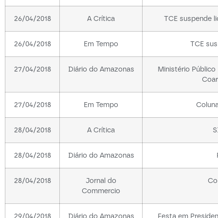
26/04/2018
A Crítica
TCE suspende lic
26/04/2018
Em Tempo
TCE sus
27/04/2018
Diário do Amazonas
Ministério Públic
Coar
27/04/2018
Em Tempo
Coluna
28/04/2018
A Crítica
S
28/04/2018
Diário do Amazonas
28/04/2018
Jornal do
Co
Commercio
29/04/2018
Diário do Amazonas
Festa em Presiden