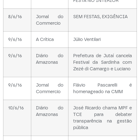
FESTA NO INTERIOR
8/6/16
Jornal do
SEM FESTAS, EXIGÊNCIA
Commercio
9/6/16
A Crítica
Júlio Ventilari
9/6/16
Diário do
Prefeitura de Jutaí cancela
Amazonas
Festival da Sardinha com
Zezé di Camargo e Luciano
9/6/16
Jornal do
Flávio Pascarelli é
Commercio
homenageado na CMM
10/6/16
Diário do
José Ricardo chama MPF e
Amazonas
TCE para debater
transparência na gestão
pública