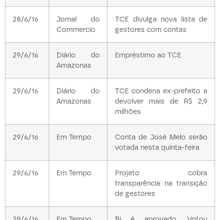
28/6/16
Jornal do
TCE divulga nova lista de
Commercio
gestores com contas
29/6/16
Diário do
Empréstimo ao TCE
Amazonas
29/6/16
Diário do
TCE condena ex-prefeito a
Amazonas
devolver mais de R$ 2,9
milhões
29/6/16
Em Tempo
Conta de José Melo serão
votada nesta quinta-feira
29/6/16
Em Tempo
Projeto cobra
transparência na transição
de gestores
29/6/16
Em Tempo
Bi é aprovado, Votou