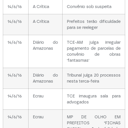
14/6/16
A Crítica
Convênio sob suspeita
14/6/16
A Crítica
Prefeitos terão dificuldade
para se reeleger
14/6/16
Diário do
TCE-AM julga irregular
Amazonas
pagamento de parcelas de
convênio de obras
'fantasmas'
14/6/16
Diário do
Tribunal julga 20 processos
Amazonas
nesta terca-feira
14/6/16
Ecrau
TCE imaugura sala para
advogados
14/6/16
Ecrau
MP DE OLHO EM
PREFEITOS "FICHAS