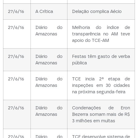
27/6/16
A Crítica
Delação complica Aécio
27/6/16
Diário do
Melhoria do índice de
Amazonas
transparência no AM teve
apoio do TCE-AM
27/6/16
Diário do
Festas têm gasto de verba
Amazonas
pública
27/6/16
Diário do
TCE incia 2ª etapa de
Amazonas
inspeções em 30 cidades
na próxima segunda-feira
27/6/16
Diário do
Condenações de Eron
Amazonas
Bezerra somam mais de R$
3 milhões em multas
27/6/16
Diário do
TCE desenvolve sistema de