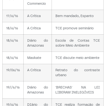
Commercio
17/6/16
A Crítica
Bem mandado, Espanto
18/6/16
A Crítica
TCE promove seminário
18/6/16
Diário do
Escola de Contas TCE
Amazonas
sobre Meio Ambiente
18/6/16
Maskate
TCE discute meio ambiente
19/06/16
A Crítica
Retrato do contraste
urbano
19//6/16
Diário do
'BRECHAS' NA LEI
Amazonas
LIBERAM INELEGÍVEIS
19/6/16
DIário do
TCE realiza formação de