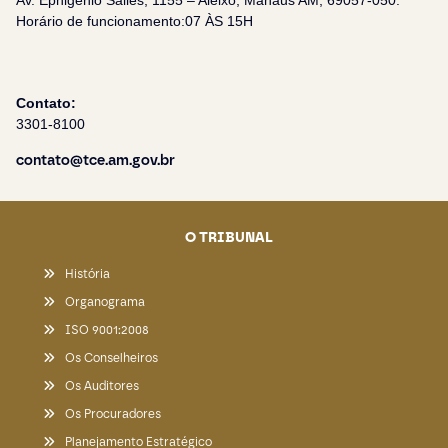
Av. Ephigênio Salles, 1155 – Aleixo, Manaus AM, 69057-050.
Horário de funcionamento:07 ÀS 15H
Contato:
3301-8100
contato@tce.am.gov.br
O TRIBUNAL
História
Organograma
ISO 9001:2008
Os Conselheiros
Os Auditores
Os Procuradores
Planejamento Estratégico