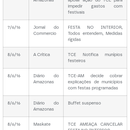
impedir gastos com
festivais
7/6/16
Jornal do
FESTA NO INTERIOR,
Commercio
Todos entendem, Medidas
rígidas
8/6/16
A Crítica
TCE Notifica munípios
festeiros
8/6/16
Diário do
TCE-AM decide cobrar
Amazonas
explicações de municípios
com festas programadas
8/6/16
Diário do
Buffet suspenso
Amazonas
8/6/16
Maskate
TCE AMEAÇA CANCELAR