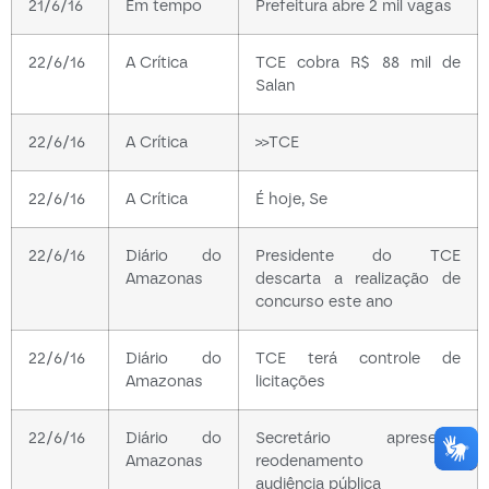
21/6/16
Em tempo
Prefeitura abre 2 mil vagas
22/6/16
A Crítica
TCE cobra R$ 88 mil de
Salan
22/6/16
A Crítica
>>TCE
22/6/16
A Crítica
É hoje, Se
22/6/16
Diário do
Presidente do TCE
Amazonas
descarta a realização de
concurso este ano
22/6/16
Diário do
TCE terá controle de
Amazonas
licitações
22/6/16
Diário do
Secretário apresenta
Amazonas
reodenamento em
audiência pública