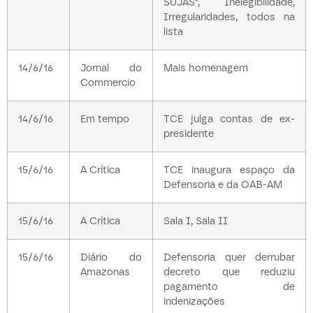
SUJAS", Inelegibilidade,
Irregularidades, todos na
lista
14/6/16
Jornal do
Mais homenagem
Commercio
14/6/16
Em tempo
TCE julga contas de ex-
presidente
15/6/16
A Crítica
TCE inaugura espaço da
Defensoria e da OAB-AM
15/6/16
A Crítica
Sala I, Sala II
15/6/16
Diário do
Defensoria quer derrubar
Amazonas
decreto que reduziu
pagamento de
indenizações