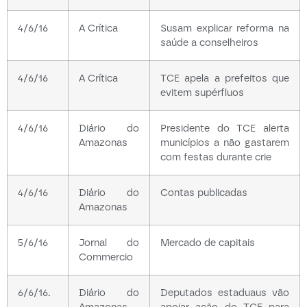
4/6/16
A Crítica
Susam explicar reforma na
saúde a conselheiros
4/6/16
A Crítica
TCE apela a prefeitos que
evitem supérfluos
4/6/16
Diário do
Presidente do TCE alerta
Amazonas
municípios a não gastarem
com festas durante crie
4/6/16
Diário do
Contas publicadas
Amazonas
5/6/16
Jornal do
Mercado de capitais
Commercio
6/6/16.
Diário do
Deputados estaduaus vão
Amazonas
apoiar ação do TCE para